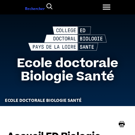
Aller
Rechercher
au
contenu
Ecole doctorale
Biologie Santé
Vous
ECOLE DOCTORALE BIOLOGIE SANTÉ
êtes
ici :