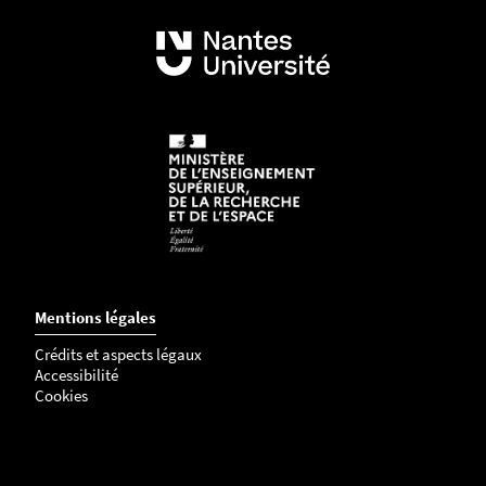
mitochondriale
INSERM UMR 1302/ERL 6001 Immunology and
New Concepts in ImmunoThérapy (INCIT) -
Equipe Atomyca
INSERM UMR 1307/CNRS ERL 6001 CRCI2NA
Centre de Recherche en Cancérologie et
Immunologie - Equipes 3, 4 et 5
INSERM UMR 1229 - RMeS Regenerative Medicine
and Skeleton - Equipe REGOS
INSERM UMR 1085 Equipe 10 - Ester
Epidémiologie en santé au travail et ergonomie
UR - IRF Infections respiratoires fongiques
Mentions légales
UR - HIFIH Hemodynamique, interaction fibrose
et invasivité tumorales hépatiques
Crédits et aspects légaux
UR - POPS Préventions, Organisations et
Accessibilité
Cookies
Parcours en Soins primaires
Site de Nantes :