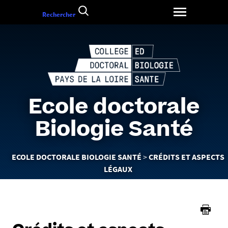
Aller
Rechercher
au
contenu
Ecole doctorale
Biologie Santé
Vous
ECOLE DOCTORALE BIOLOGIE SANTÉ
CRÉDITS ET ASPECTS
êtes
LÉGAUX
ici :